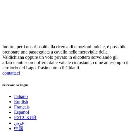
Inoltre, per i nostri ospiti alla ricerca di emozioni uniche, è possibile
prenotare una passeggiata a cavallo nelle meraviglie della
Valdichiana oppure un volo privato in elicottero sorvolando gli
affascinanti scorci offerti dalle vallate circostanti, come ad esempio il
territorio del Lago Trasimento o il Chianti.
contattaci
Seleziona la lingua
Italiano
English
Français
Español
РУССКИЙ
عربي
中国